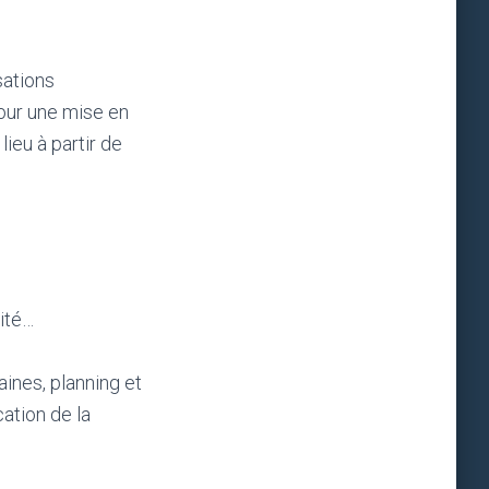
sations
our une mise en
ieu à partir de
rité…
ines, planning et
ation de la