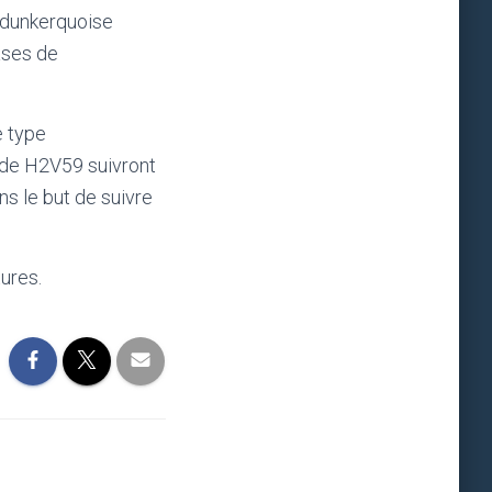
n dunkerquoise
ases de
e type
 de H2V59 suivront
s le but de suivre
ures.