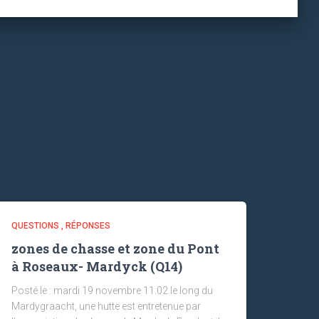
QUESTIONS , RÉPONSES
zones de chasse et zone du Pont
à Roseaux- Mardyck (Q14)
Posté le : mardi 19 novembre 11:02 le long du
Mardygraacht, une hutte est entretenue par