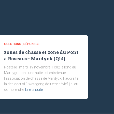
QUESTIONS , RÉPONSES
zones de chasse et zone du Pont
à Roseaux- Mardyck (Q14)
Posté le : mardi 19 novembre 11:02 le long du
Mardygraacht, une hutte est entretenue par
l’association de chasse de Mardyck. Faudra t il
la déplacer si 1 wategang doit être dévié? j’ai cru
comprendre
Lire la suite