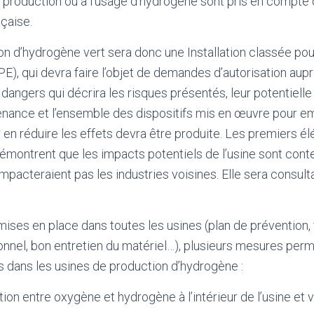
la production ou à l’usage d’hydrogène sont pris en compte 
çaise.
on d’hydrogène vert sera donc une Installation classée pou
PE), qui devra faire l’objet de demandes d’autorisation au
 dangers qui décrira les risques présentés, leur potentielle 
venance et l’ensemble des dispositifs mis en œuvre pour e
en réduire les effets devra être produite. Les premiers é
montrent que les impacts potentiels de l’usine sont cont
impacteraient pas les industries voisines. Elle sera consu
ises en place dans toutes les usines (plan de prévention,
sonnel, bon entretien du matériel…), plusieurs mesures perm
s dans les usines de production d’hydrogène :
tion entre oxygène et hydrogène à l’intérieur de l’usine et 