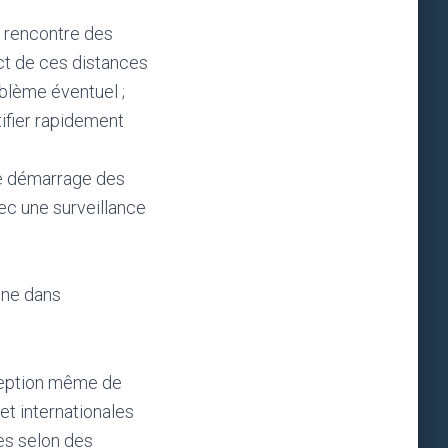
a rencontre des
ect de ces distances
oblème éventuel ;
tifier rapidement
de démarrage des
ec une surveillance
ène dans
nception même de
et internationales
es selon des