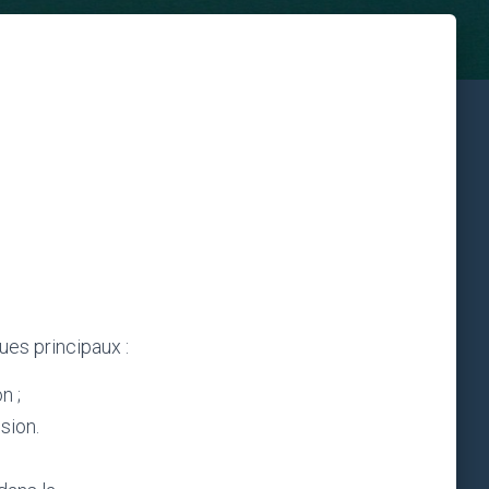
ues principaux :
n ;
sion.