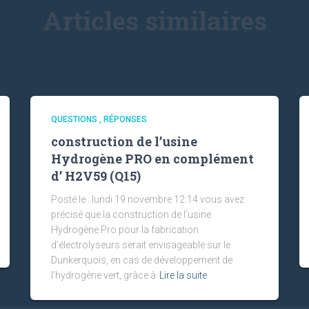
Articles similaires
QUESTIONS , RÉPONSES
construction de l’usine
Hydrogène PRO en complément
d’ H2V59 (Q15)
Posté le : lundi 19 novembre 12:14 vous avez
précisé que la construction de l’usine
Hydrogène Pro pour la fabrication
d’électrolyseurs serait envisageable sur le
Dunkerquois, en cas de développement de
l’hydrogène vert, grâce à
Lire la suite