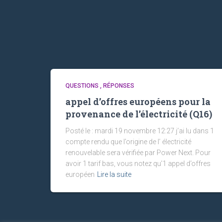
QUESTIONS , RÉPONSES
appel d’offres européens pour la
provenance de l’électricité (Q16)
Posté le : mardi 19 novembre 12:27 j’ai lu dans 1
compte rendu que l’origine de l’ électricité
renouvelable sera vérifiée par Power Next. Pour
avoir 1 tarif bas, vous notez qu’1 appel d’offres
européen
Lire la suite