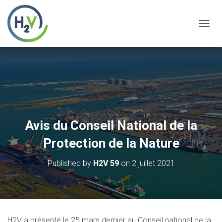
OUVRI
Avis du Conseil National de la
Protection de la Nature
Published by
H2V 59
on
2 juillet 2021
H2V a présenté le 25 mars dernier au Conseil national de la