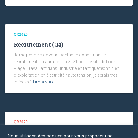
QR2020
Recrutement (Q4)
Je me permets de vous contacter concernant le
recrutement qui aura lieu en 2021 pour le site de Loon-
Plage. Travaillant dans l’industrie en tant que technicien
d’exploitation en électricité haute tension, je serais très
intéressé
Lire la suite
QR2020
Intégration du projet h2V59 (Q3)
Nous utilisons des cookies pour vous proposer une