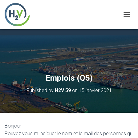
OUVRI
Emplois (Q5)
Published by
H2V 59
on
15 janvier 2021
Bonjour
Pouvez vous m indiquer le nom et le mail des personnes qui